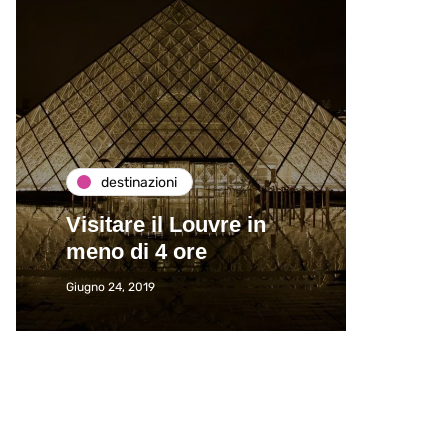
destinazioni
de
Visitare il Louvre in
Paros
meno di 4 ore
Immat
Giugno 24, 2019
Giugno 2