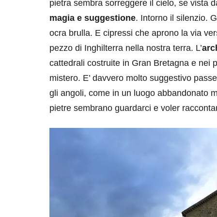
pietra sembra sorreggere il cielo, se vista 
magia e suggestione
. Intorno il silenzio. 
ocra brulla. E cipressi che aprono la via v
pezzo di Inghilterra nella nostra terra. L’
arc
cattedrali costruite in Gran Bretagna e nei pa
mistero. E’ davvero molto suggestivo passe
destinazioni
destinazioni
gli angoli, come in un luogo abbandonato ma 
sitare il Louvre in
Paros e la Gre
pietre sembrano guardarci e voler racconta
no di 4 ore
Immaturi il Vi
no 24, 2019
Giugno 26, 2013