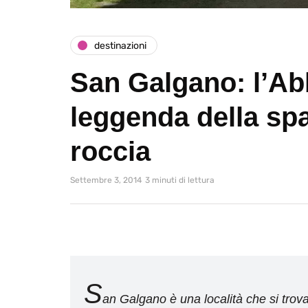
destinazioni
San Galgano: l’Abb
leggenda della sp
roccia
Settembre 3, 2014
3 minuti di lettura
S
an Galgano è una località che si trov