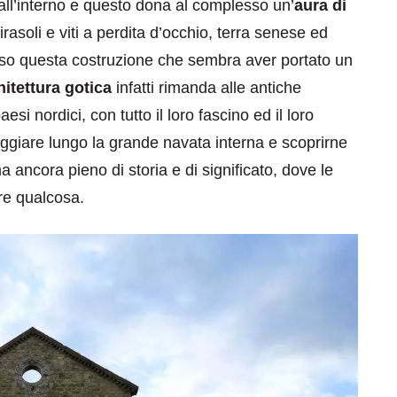
dall’interno e questo dona al complesso un’
aura di
Girasoli e viti a perdita d’occhio, terra senese ed
erso questa costruzione che sembra aver portato un
hitettura gotica
infatti rimanda alle antiche
esi nordici, con tutto il loro fascino ed il loro
ggiare lungo la grande navata interna e scoprirne
eventi
ancora pieno di storia e di significato, dove le
cia di
Eventi di aprile 2026 a
re qualcosa.
aggio
Rimini e dintorni
Marzo 31, 2026