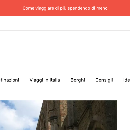
Come viaggiare di più spendendo di meno
tinazioni
Viaggi in Italia
Borghi
Consigli
Id