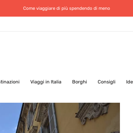
Come viaggiare di più spendendo di meno
tinazioni
Viaggi in Italia
Borghi
Consigli
Id