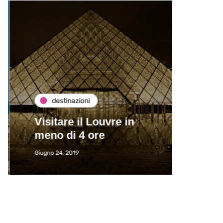
destinazioni
de
Visitare il Louvre in
Paros
meno di 4 ore
Immat
Giugno 24, 2019
Giugno 2