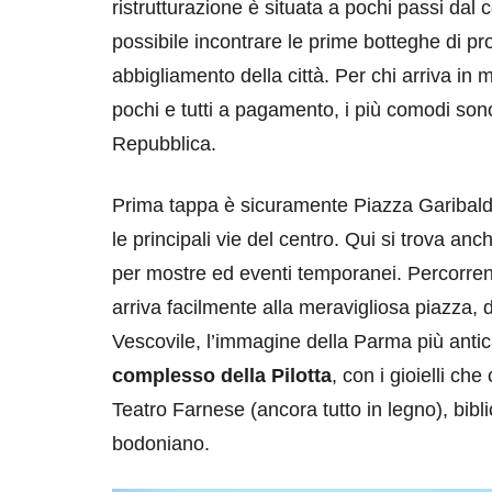
ristrutturazione è situata a pochi passi dal 
possibile incontrare le prime botteghe di prod
abbigliamento della città. Per chi arriva in 
pochi e tutti a pagamento, i più comodi sono
Repubblica.
Prima tappa è sicuramente Piazza Garibaldi, 
destinazioni
destinazioni
le principali vie del centro. Qui si trova an
sitare il Louvre in
Paros e la Gre
per mostre ed eventi temporanei. Percorrend
no di 4 ore
Immaturi il Vi
arriva facilmente alla meravigliosa piazza
no 24, 2019
Giugno 26, 2013
Vescovile, l’immagine della Parma più antic
complesso della Pilotta
, con i gioielli ch
Teatro Farnese (ancora tutto in legno), bi
bodoniano.