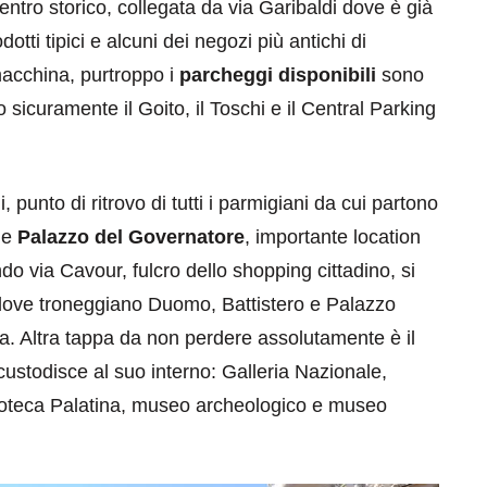
centro storico, collegata da via Garibaldi dove è già
otti tipici e alcuni dei negozi più antichi di
macchina, purtroppo i
parcheggi disponibili
sono
 sicuramente il Goito, il Toschi e il Central Parking
punto di ritrovo di tutti i parmigiani da cui partono
eventi
che
Palazzo del Governatore
, importante location
cia di
Eventi di aprile 2026 a
o via Cavour, fulcro dello shopping cittadino, si
aggio
Rimini e dintorni
, dove troneggiano Duomo, Battistero e Palazzo
Marzo 31, 2026
a. Altra tappa da non perdere assolutamente è il
e custodisce al suo interno: Galleria Nazionale,
blioteca Palatina, museo archeologico e museo