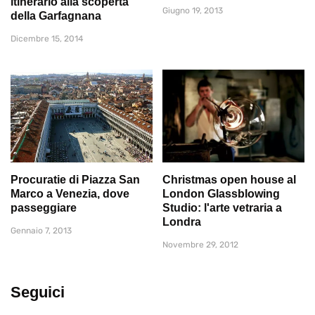
itinerario alla scoperta
Giugno 19, 2013
della Garfagnana
Dicembre 15, 2014
Procuratie di Piazza San
Christmas open house al
Marco a Venezia, dove
London Glassblowing
passeggiare
Studio: l'arte vetraria a
Londra
Gennaio 7, 2013
Novembre 29, 2012
Seguici