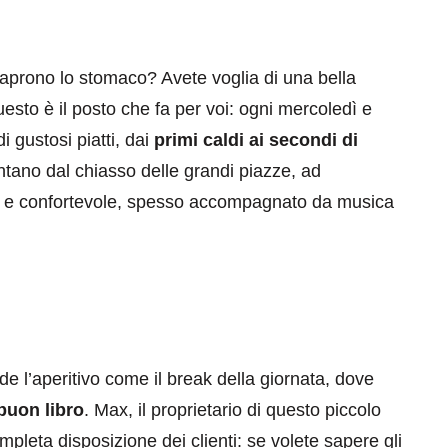
vi aprono lo stomaco? Avete voglia di una bella
esto è il posto che fa per voi: ogni mercoledì e
di gustosi piatti, dai
primi caldi ai secondi di
ontano dal chiasso delle grandi piazze, ad
age e confortevole, spesso accompagnato da musica
eventi
cia di
Eventi di aprile 2026 a
aggio
Rimini e dintorni
Marzo 31, 2026
ede l’aperitivo come il break della giornata, dove
buon libro
. Max, il proprietario di questo piccolo
mpleta disposizione dei clienti: se volete sapere gli