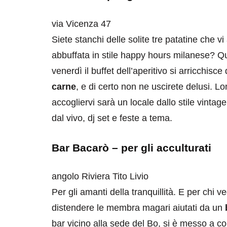
via Vicenza 47
Siete stanchi delle solite tre patatine che 
abbuffata in stile happy hours milanese? Qu
venerdì il buffet dell’aperitivo si arricchisce 
carne
, e di certo non ne uscirete delusi. L
accogliervi sarà un locale dallo stile vint
destinazioni
destinazioni
dal vivo, dj set e feste a tema.
sitare il Louvre in
Paros e la Gre
no di 4 ore
Immaturi il Vi
Bar Bacarò – per gli acculturati
no 24, 2019
Giugno 26, 2013
angolo Riviera Tito Livio
Per gli amanti della tranquillità. E per chi v
distendere le membra magari aiutati da un
bar vicino alla sede del Bo, si è messo a co