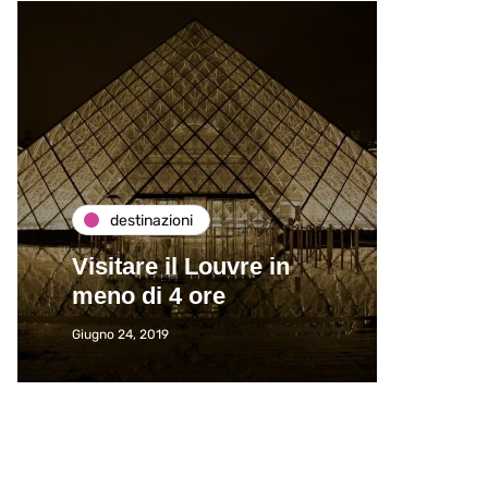
destinazioni
de
Visitare il Louvre in
Paros
meno di 4 ore
Immat
Giugno 24, 2019
Giugno 2