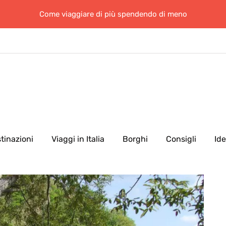
Come viaggiare di più spendendo di meno
tinazioni
Viaggi in Italia
Borghi
Consigli
Id