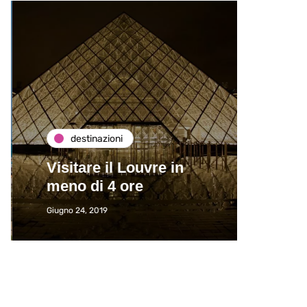
destinazioni
de
Visitare il Louvre in
Paros
meno di 4 ore
Immat
Giugno 24, 2019
Giugno 2