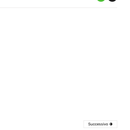
eventi
cia di
Eventi di aprile 2026 a
aggio
Rimini e dintorni
Marzo 31, 2026
Successivo