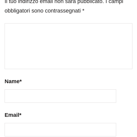
Il tuo indirizzo email non sarà pubblicato.
I campi
obbligatori sono contrassegnati
*
Name
*
Email
*