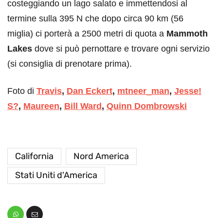
costeggiando un lago salato e immettendosi al
termine sulla 395 N che dopo circa 90 km (56
miglia) ci porterà a 2500 metri di quota a
Mammoth
Lakes
dove si può pernottare e trovare ogni servizio
(si consiglia di prenotare prima).
Foto di
Travis
,
Dan Eckert
,
mtneer_man
,
Jesse!
S?
,
Maureen
,
Bill Ward
,
Quinn Dombrowski
California
Nord America
Stati Uniti d'America