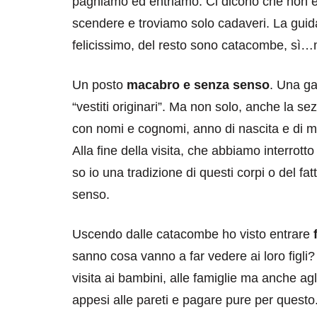
paghiamo ed entriamo. Ci dicono che non è po
scendere e troviamo solo cadaveri. La guid
felicissimo, del resto sono catacombe, sì…
Un posto
macabro e senza senso
. Una ga
“vestiti originari”. Ma non solo, anche la s
con nomi e cognomi, anno di nascita e di 
Alla fine della visita, che abbiamo interro
so io una tradizione di questi corpi o del fat
senso.
Uscendo dalle catacombe ho visto entrare
sanno cosa vanno a far vedere ai loro figli?
visita ai bambini, alle famiglie ma anche agl
appesi alle pareti e pagare pure per questo