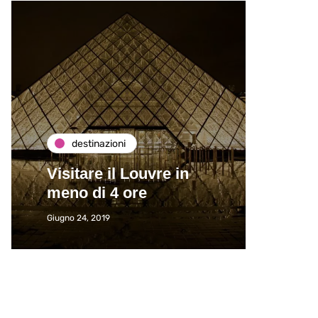
destinazioni
de
Visitare il Louvre in
Paros
meno di 4 ore
Immat
Giugno 24, 2019
Giugno 2