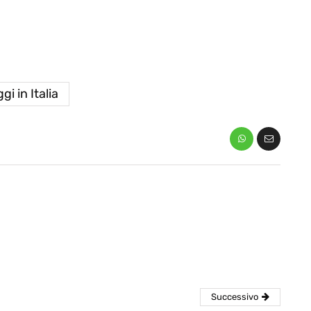
gi in Italia
eventi
cia di
Eventi di aprile 2026 a
aggio
Rimini e dintorni
Marzo 31, 2026
Successivo