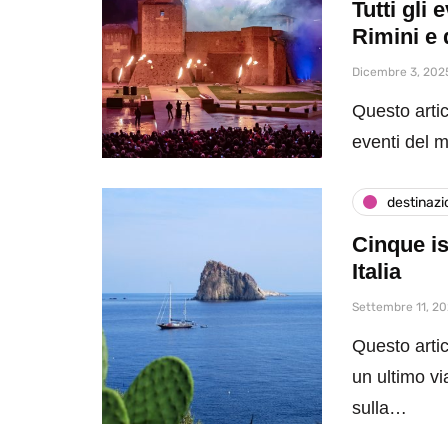
Tutti gli
Rimini e 
Dicembre 3, 202
Questo artic
eventi del 
destinazi
Cinque is
Italia
Settembre 11, 2
Questo artic
un ultimo vi
sulla…