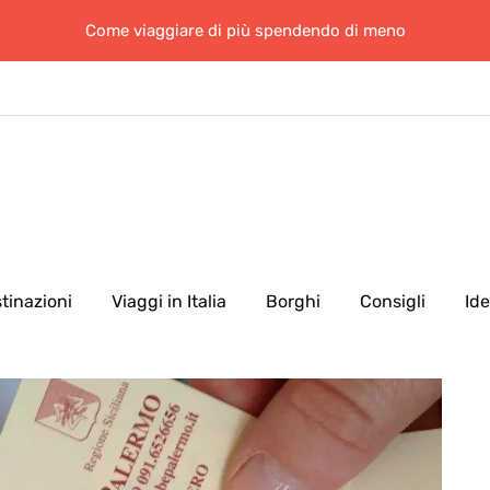
Come viaggiare di più spendendo di meno
tinazioni
Viaggi in Italia
Borghi
Consigli
Id