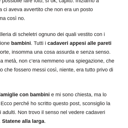
ssibile fare foto, sì ok, capito. Iniziamo a
a ci aveva avvertito che non era un posto
ma così no.
lleria di scheletri ognuno dei quali vestito con i
ezione
bambini
. Tutti i
cadaveri appesi alle pareti
morte, insomma una cosa assurda e senza senso.
tto a metà, non c’era nemmeno una spiegazione, che
to che fossero messi così, niente, era tutto privo di
famiglie con bambini
e mi sono chiesta, ma lo
 Ecco perché ho scritto questo post, sconsiglio la
i adulti. Non trovo il senso nel vedere cadaveri
.
Statene alla larga
.