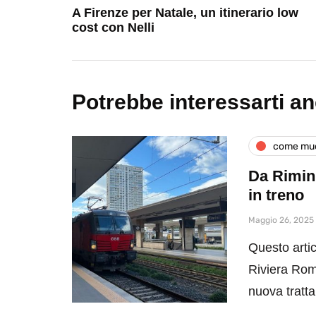
A Firenze per Natale, un itinerario low
cost con Nelli
Potrebbe interessarti a
come muo
Da Rimini
in treno
Maggio 26, 2025
Questo artic
Riviera Rom
nuova tratt