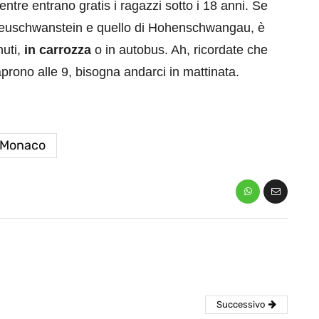
ntre entrano gratis i ragazzi sotto i 18 anni. Se
i Neuschwanstein e quello di Hohenschwangau, è
nuti,
in carrozza
o in autobus. Ah, ricordate che
aprono alle 9, bisogna andarci in mattinata.
Monaco
eventi
cia di
Eventi di aprile 2026 a
aggio
Rimini e dintorni
Marzo 31, 2026
Successivo