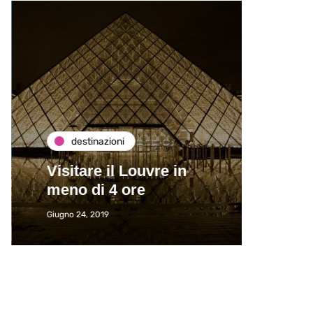
destinazioni
de
Visitare il Louvre in
Paros
meno di 4 ore
Immat
Giugno 24, 2019
Giugno 2