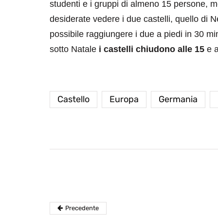
studenti e i gruppi di almeno 15 persone, me
desiderate vedere i due castelli, quello d
possibile raggiungere i due a piedi in 30 mi
sotto Natale
i castelli chiudono alle 15
e 
Castello
Europa
Germania
destinazioni
destinazioni
sitare il Louvre in
Paros e la Gre
no di 4 ore
Immaturi il Vi
no 24, 2019
Giugno 26, 2013
Precedente