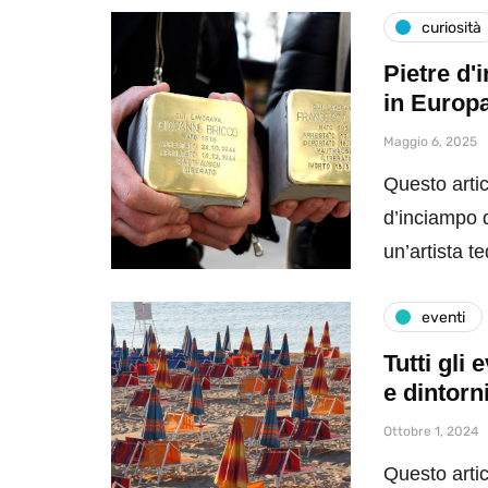
curiosità
Pietre d'
in Europ
Maggio 6, 2025
Questo artic
d’inciampo da
un’artista 
eventi
Tutti gli
e dintorn
Ottobre 1, 2024
Questo artic