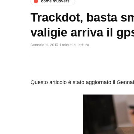
come muoversi
Trackdot, basta sm
valigie arriva il gp
Gennaio 11, 2013
1 minuti di lettura
Questo articolo è stato aggiornato il Genna