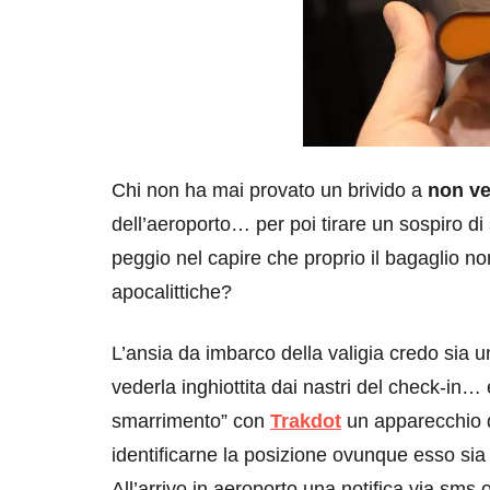
Chi non ha mai provato un brivido a
non v
dell’aeroporto… per poi tirare un sospiro di
peggio nel capire che proprio il bagaglio n
apocalittiche?
L’ansia da imbarco della valigia credo sia 
vederla inghiottita dai nastri del check-in…
smarrimento” con
Trakdot
un apparecchio
identificarne la posizione ovunque esso sia c
All’arrivo in aeroporto una notifica via sms