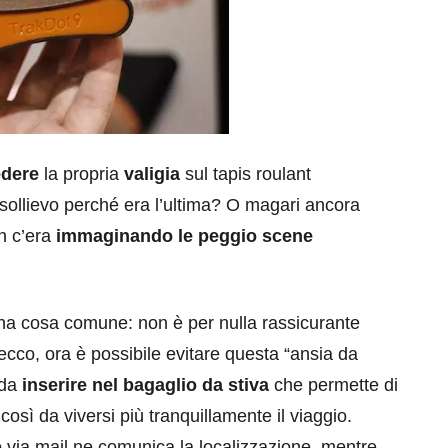
edere
la propria
valigia
sul tapis roulant
 sollievo perché era l’ultima? O magari ancora
on c’era
immaginando le peggio scene
una cosa comune: non è per nulla rassicurante
 ecco, ora è possibile evitare questa “ansia da
 da
inserire nel bagaglio da stiva
che permette di
osì da viversi più tranquillamente il viaggio.
 o via mail ne comunica la localizzazione, mentre