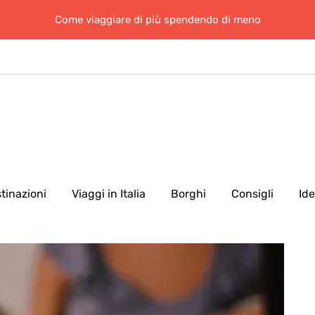
Come viaggiare di più spendendo di meno
tinazioni
Viaggi in Italia
Borghi
Consigli
Id