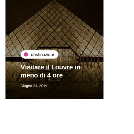
destinazioni
de
Visitare il Louvre in
Paros
meno di 4 ore
Immat
Giugno 24, 2019
Giugno 2