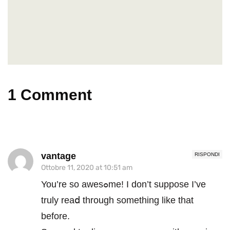
1 Comment
vantage
RISPONDI
Ottobre 11, 2020 at 10:51 am
You’re so awesߋme! I don’t suppose I’ve
truly reaⅾ through something like that
before.