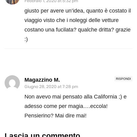
Febbraio 1, 2020 at 5:32 pm
giusto per avere un’idea, quanto è costato il
viaggio visto che i noleggi delle vetture
costano una fucilata? qualche dritta? grazie
:)
Magazzino M.
RISPONDI
Giugno 28, 2020 at 7:28 pm
Non avevo mai pensato alla California ;) e
adesso come per magia….eccola!
Pensierino? Mai dire mai!
Lascia un commento