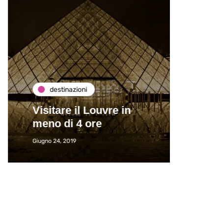
destinazioni
de
Visitare il Louvre in
Paros
meno di 4 ore
Immat
Giugno 24, 2019
Giugno 2