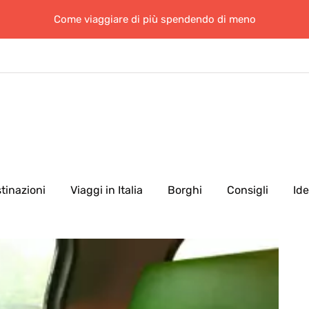
Come viaggiare di più spendendo di meno
tinazioni
Viaggi in Italia
Borghi
Consigli
Id