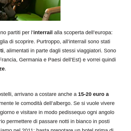
o partiti per l’
interrail
alla scoperta dell’europa:
glia di scoprire. Purtroppo, all’interrail sono stati
ti
, alimentati in parte dagli stessi viaggiatori. Sono
 (Francia, Germania e Paesi dell’Est) e vorrei quindi
ze
.
ostelli, arrivano a costare anche a
15-20 euro a
ente le comodità dell’albergo. Se si vuole vivere
l giorno e visitare in modo pedissequo ogni angolo
prio permettere di passare notti in bianco in posti
 Siamo nel 2011: basta prenotare un hotel prima di