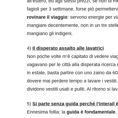
all’estero, ed agli stessi prezzi, se non di m
fagioli per 3 settimane, forse piò permetter
rovinare il viaggio
: servono energie per vi
mangiare decentemente, non in un tre stelle
mangiano gli indigeni.
4)
Il disperato assalto alle lavatrici
destinazioni
destinazioni
Non poche volte m’è capitato di vedere viaggi
sitare il Louvre in
Paros e la Gre
vagavano per le città alla disperata ricerca 
no di 4 ore
Immaturi il Vi
in estate, basta partire con uno zaino da 6
no 24, 2019
Giugno 26, 2013
dovere mai perdere tempo a lavare i vestiti
dividono vestiti usati e puliti. Al ritorno si lav
5)
Si parte senza guida perché l’interail
Ennesima follia: la
guida è fondamentale
.