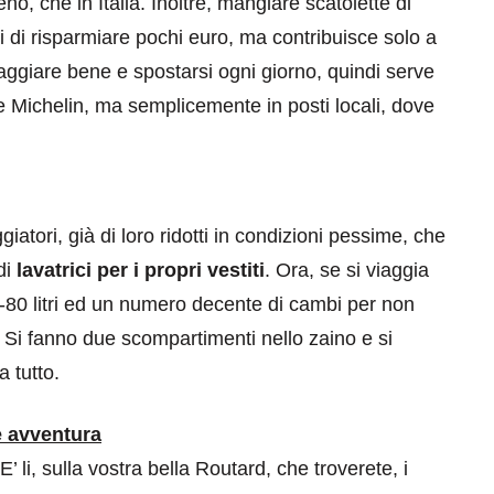
eno, che in Italia. Inoltre, mangiare scatolette di
vi di risparmiare pochi euro, ma contribuisce solo a
aggiare bene e spostarsi ogni giorno, quindi serve
 Michelin, ma semplicemente in posti locali, dove
eventi
atori, già di loro ridotti in condizioni pessime, che
cia di
Eventi di aprile 2026 a
di
lavatrici per i propri vestiti
. Ora, se si viaggia
aggio
Rimini e dintorni
0-80 litri ed un numero decente di cambi per non
Marzo 31, 2026
. Si fanno due scompartimenti nello zaino e si
a tutto.
 è avventura
 E’ li, sulla vostra bella Routard, che troverete, i