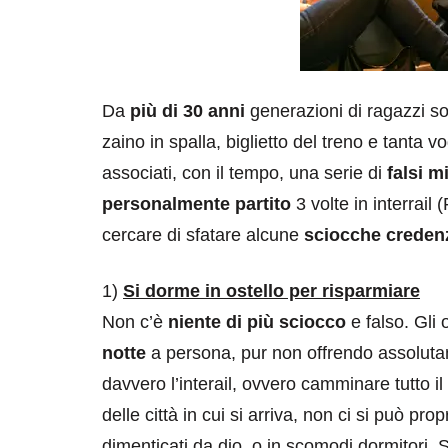
Da
più di 30 anni
generazioni di ragazzi son
zaino in spalla, biglietto del treno e tanta vo
associati, con il tempo, una serie di
falsi mi
personalmente partito
3 volte in interrail
cercare di sfatare alcune
sciocche creden
1)
Si dorme in ostello per risparmiare
Non c’è
niente di più sciocco
e falso. Gli 
notte
a persona, pur non offrendo assolutam
davvero l’interail, ovvero camminare tutto i
delle città in cui si arriva, non ci si può pro
dimenticati da dio, o in scomodi dormitori.