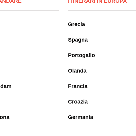
ANDARE
ITINERARI IN EUROPA
Grecia
Spagna
Portogallo
Olanda
rdam
Francia
Croazia
lona
Germania