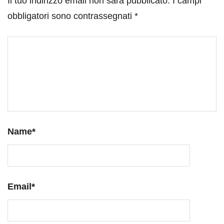
Il tuo indirizzo email non sarà pubblicato.
I campi
obbligatori sono contrassegnati
*
Name
*
Email
*