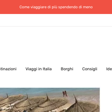
Come viaggiare di più spendendo di meno
tinazioni
Viaggi in Italia
Borghi
Consigli
Id