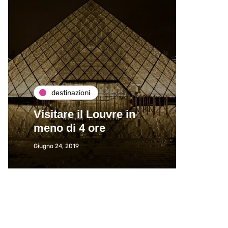
destinazioni
de
Visitare il Louvre in
Paros
meno di 4 ore
Immat
Giugno 24, 2019
Giugno 2