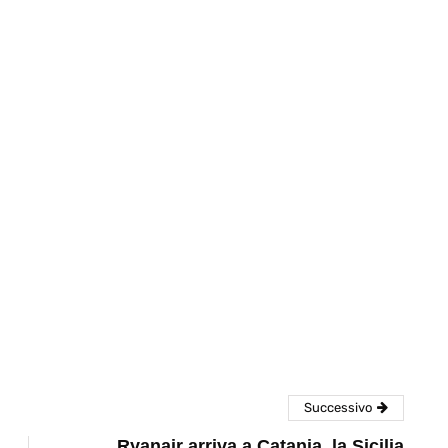
eventi
cia di
Eventi di aprile 2026 a
aggio
Rimini e dintorni
Marzo 31, 2026
Successivo
Ryanair arriva a Catania, la Sicilia