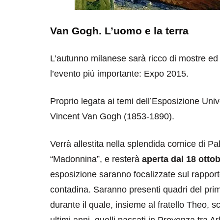
Van Gogh. L’uomo e la terra
L’autunno milanese sarà ricco di mostre ed
l’evento più importante: Expo 2015.
Proprio legata ai temi dell’Esposizione Uni
Vincent Van Gogh (1853-1890).
Verrà allestita nella splendida cornice di Pa
“Madonnina”, e resterà
aperta dal 18 otto
esposizione saranno focalizzate sul rapporto 
contadina. Saranno presenti quadri del prim
durante il quale, insieme al fratello Theo, sco
ultimi anni, quelli passati in Provenza tra Ar