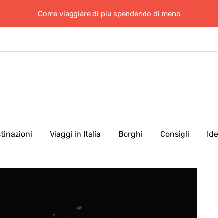
Come viaggiare di più spendendo di meno
tinazioni
Viaggi in Italia
Borghi
Consigli
Id