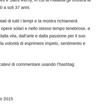
0 a soli 37 anni.
ati di tutti i tempi e la mostra richiamerà
le opere solari e nello stesso tempo tenebrose, a
lla vita, dall’arte e dalla passione per il suo
on la volontà di esprimere impeto, sentimento e
eventi
cia di
Eventi di aprile 2026 a
aggio
Rimini e dintorni
icatevi di commentare usando l’hashtag
Marzo 31, 2026
zo 2015