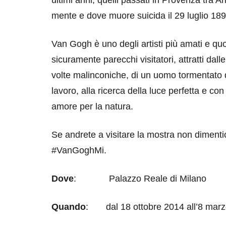
mente e dove muore suicida il 29 luglio 189
Van Gogh è uno degli artisti più amati e quot
sicuramente parecchi visitatori, attratti dal
volte malinconiche, di un uomo tormentato da
lavoro, alla ricerca della luce perfetta e c
destinazioni
destinazioni
amore per la natura.
sitare il Louvre in
Paros e la Gre
no di 4 ore
Immaturi il Vi
Se andrete a visitare la mostra non diment
no 24, 2019
Giugno 26, 2013
#VanGoghMi.
Dove
: Palazzo Reale di Milano
Quando
: dal 18 ottobre 2014 all’8 mar