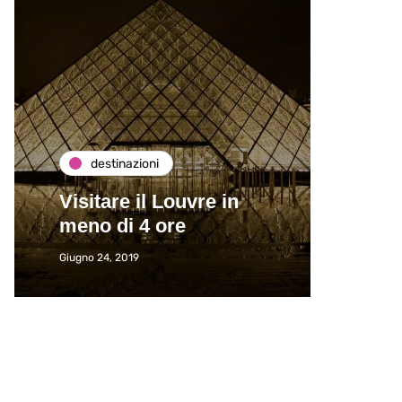
destinazioni
de
Visitare il Louvre in
Paros
meno di 4 ore
Immat
Giugno 24, 2019
Giugno 2