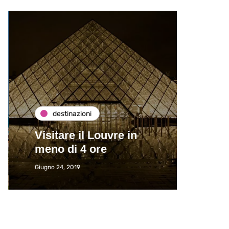
destinazioni
de
Visitare il Louvre in
Paros
meno di 4 ore
Immat
Giugno 24, 2019
Giugno 2