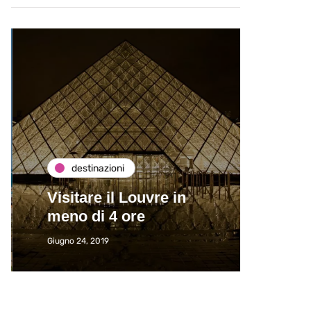
destinazioni
de
Visitare il Louvre in
Paros
meno di 4 ore
Immat
Giugno 24, 2019
Giugno 2