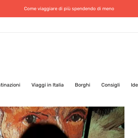
Come viaggiare di più spendendo di meno
tinazioni
Viaggi in Italia
Borghi
Consigli
Id