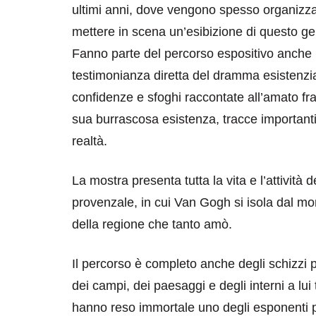
ultimi anni, dove vengono spesso organizza
mettere in scena un’esibizione di questo ge
Fanno parte del percorso espositivo anche le
testimonianza diretta del dramma esistenzia
confidenze e sfoghi raccontate all’amato fr
sua burrascosa esistenza, tracce importanti
realtà.
destinazioni
destinazioni
La mostra presenta tutta la vita e l’attività de
sitare il Louvre in
Paros e la Gre
provenzale, in cui Van Gogh si isola dal mon
no di 4 ore
Immaturi il Vi
della regione che tanto amò.
no 24, 2019
Giugno 26, 2013
Il percorso è completo anche degli schizzi p
dei campi, dei paesaggi e degli interni a lu
hanno reso immortale uno degli esponenti più 