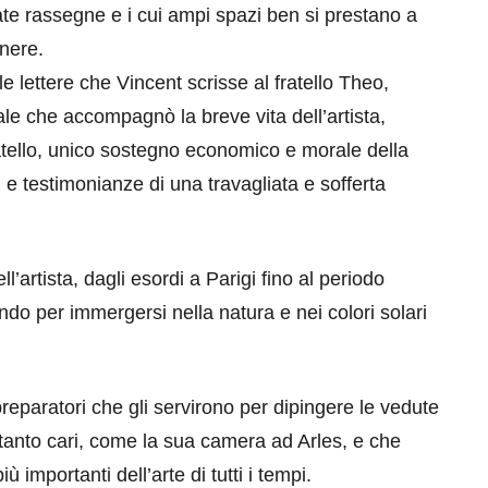
te rassegne e i cui ampi spazi ben si prestano a
nere.
 lettere che Vincent scrisse al fratello Theo,
le che accompagnò la breve vita dell’artista,
atello, unico sostegno economico e morale della
 e testimonianze di una travagliata e sofferta
eventi
ll’artista, dagli esordi a Parigi fino al periodo
cia di
Eventi di aprile 2026 a
do per immergersi nella natura e nei colori solari
aggio
Rimini e dintorni
Marzo 31, 2026
reparatori che gli servirono per dipingere le vedute
i tanto cari, come la sua camera ad Arles, e che
importanti dell’arte di tutti i tempi.