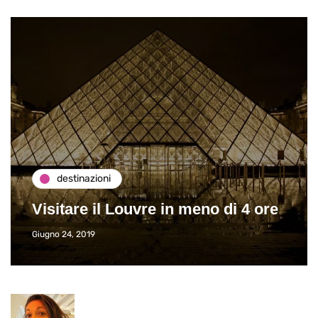
de
destinazioni
Paro
isitare il Louvre in meno di 4 ore
Viag
gno 24, 2019
Giugno 2