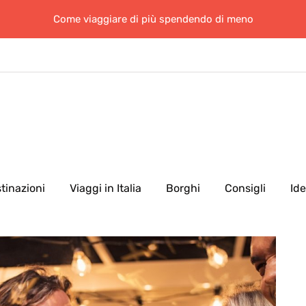
Come viaggiare di più spendendo di meno
tinazioni
Viaggi in Italia
Borghi
Consigli
Id