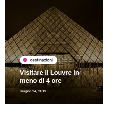
destinazioni
de
Visitare il Louvre in
Paros
meno di 4 ore
Immat
Giugno 24, 2019
Giugno 2