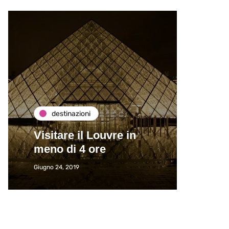
destinazioni
de
Visitare il Louvre in
Paros
meno di 4 ore
Immat
Giugno 24, 2019
Giugno 2