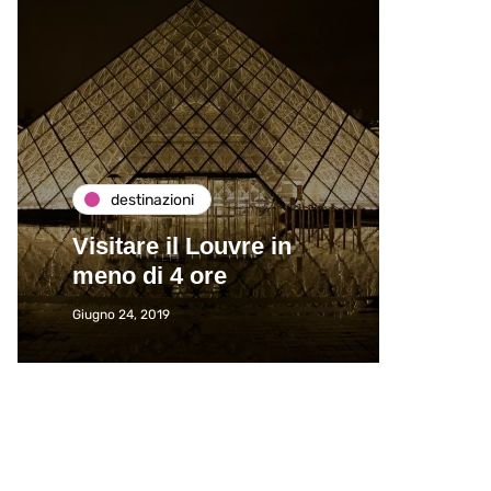
destinazioni
de
Visitare il Louvre in
Paros
meno di 4 ore
Immat
Giugno 24, 2019
Giugno 2