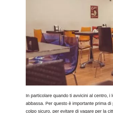
destinazioni
destinazioni
sitare il Louvre in
Paros e la Gre
no di 4 ore
Immaturi il Vi
no 24, 2019
Giugno 26, 2013
In particolare quando ti avvicini al centro, i 
abbassa. Per questo è importante prima di par
colpo sicuro, per evitare di vagare per la cit