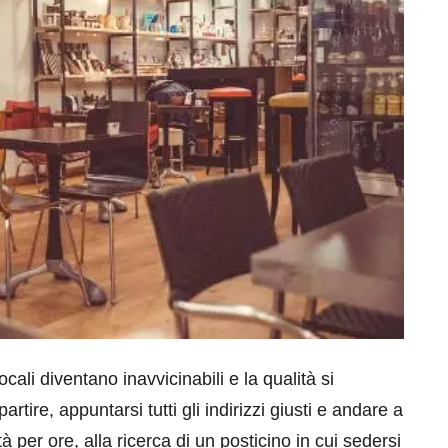
eventi
cia di
Eventi di aprile 2026 a
aggio
Rimini e dintorni
Marzo 31, 2026
locali diventano inavvicinabili e la qualità si
tire, appuntarsi tutti gli indirizzi giusti e andare a
tà per ore, alla ricerca di un posticino in cui sedersi