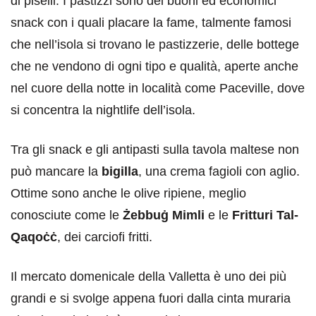
di piselli. I pastizzi sono dei buoni ed economici
snack con i quali placare la fame, talmente famosi
che nell’isola si trovano le pastizzerie, delle bottege
che ne vendono di ogni tipo e qualità, aperte anche
nel cuore della notte in località come Paceville, dove
si concentra la nightlife dell’isola.
Tra gli snack e gli antipasti sulla tavola maltese non
può mancare la
bigilla
, una crema fagioli con aglio.
Ottime sono anche le olive ripiene, meglio
conosciute come le
Żebbuġ Mimli
e le
Fritturi Tal-
Qaqoċċ
, dei carciofi fritti.
Il mercato domenicale della Valletta è uno dei più
grandi e si svolge appena fuori dalla cinta muraria