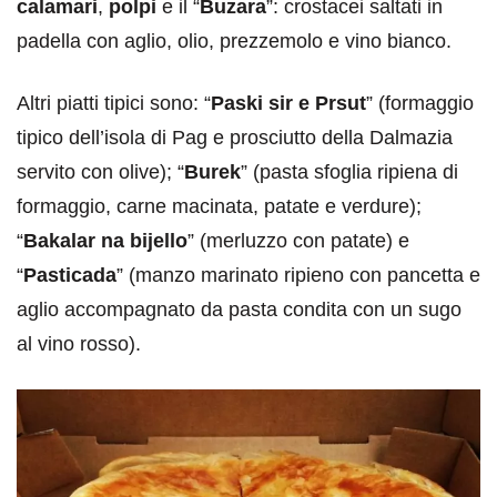
calamari
,
polpi
e il “
Buzara
”: crostacei saltati in
padella con aglio, olio, prezzemolo e vino bianco.
Altri piatti tipici sono: “
Paski sir e Prsut
” (formaggio
tipico dell’isola di Pag e prosciutto della Dalmazia
servito con olive); “
Burek
” (pasta sfoglia ripiena di
formaggio, carne macinata, patate e verdure);
“
Bakalar na bijello
” (merluzzo con patate) e
“
Pasticada
” (manzo marinato ripieno con pancetta e
aglio accompagnato da pasta condita con un sugo
al vino rosso).