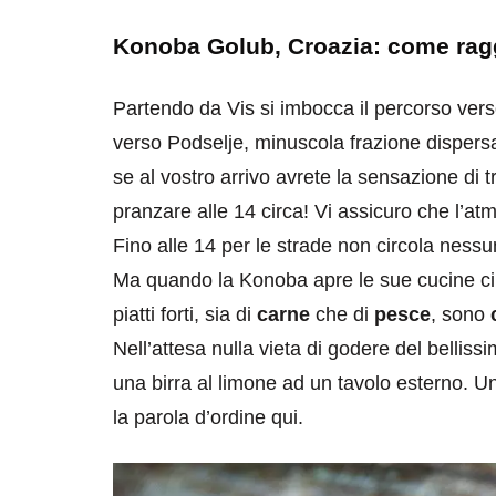
Konoba Golub, Croazia: come rag
Partendo da Vis si imbocca il percorso ver
verso Podselje, minuscola frazione dispersa
se al vostro arrivo avrete la sensazione di t
pranzare alle 14 circa! Vi assicuro che l’at
destinazioni
destinazioni
Fino alle 14 per le strade non circola nessu
sitare il Louvre in
Paros e la Gre
Ma quando la Konoba apre le sue cucine ci s
no di 4 ore
Immaturi il Vi
piatti forti, sia di
carne
che di
pesce
, sono
no 24, 2019
Giugno 26, 2013
Nell’attesa nulla vieta di godere del bellis
una birra al limone ad un tavolo esterno. U
la parola d’ordine qui.