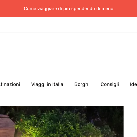
Come viaggiare di più spendendo di meno
tinazioni
Viaggi in Italia
Borghi
Consigli
Id