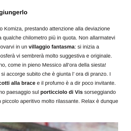
giungerlo
so Komiza, prestando attenzione alla deviazione
 qualche chilometro più in quota. Non allarmatevi
rovarvi in un
villaggio fantasma
: si inizia a
mosferà vi sembrerà molto suggestiva e originale.
eventi
no, come in pieno Messico all’ora della siesta!
cia di
Eventi di aprile 2026 a
i accorge subito che è giunta l’ ora di pranzo. I
aggio
Rimini e dintorni
cotti alla brace
e il profumo è a dir poco invitante.
Marzo 31, 2026
simo paesaggio sul
porticciolo di Vis
sorseggiando
n piccolo aperitivo molto rilassante. Relax è dunque