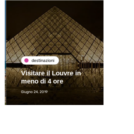
destinazioni
de
Visitare il Louvre in
Paros
meno di 4 ore
Immat
Giugno 24, 2019
Giugno 2