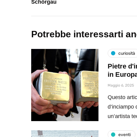
Schörgau
Potrebbe interessarti a
curiosità
Pietre d'
in Europ
Maggio 6, 2025
Questo artic
d’inciampo da
un’artista 
eventi