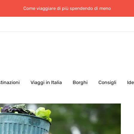
Come viaggiare di più spendendo di meno
tinazioni
Viaggi in Italia
Borghi
Consigli
Id