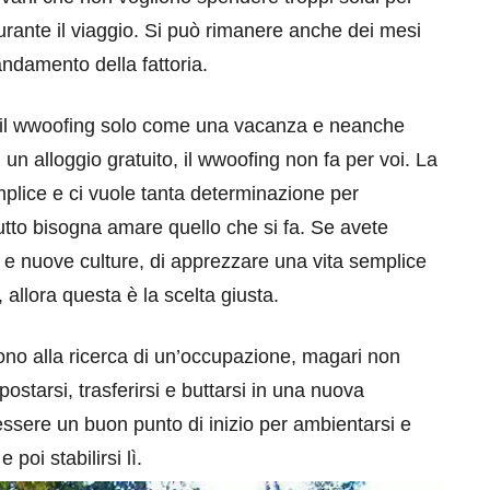
 durante il viaggio. Si può rimanere anche dei mesi
andamento della fattoria.
 il wwoofing solo come una vacanza e neanche
 un alloggio gratuito, il wwoofing non fa per voi. La
mplice e ci vuole tanta determinazione per
tutto bisogna amare quello che si fa. Se avete
eventi
i e nuove culture, di apprezzare una vita semplice
cia di
Eventi di aprile 2026 a
, allora questa è la scelta giusta.
aggio
Rimini e dintorni
sono alla ricerca di un’occupazione, magari non
Marzo 31, 2026
ostarsi, trasferirsi e buttarsi in una nuova
ssere un buon punto di inizio per ambientarsi e
oi stabilirsi lì.