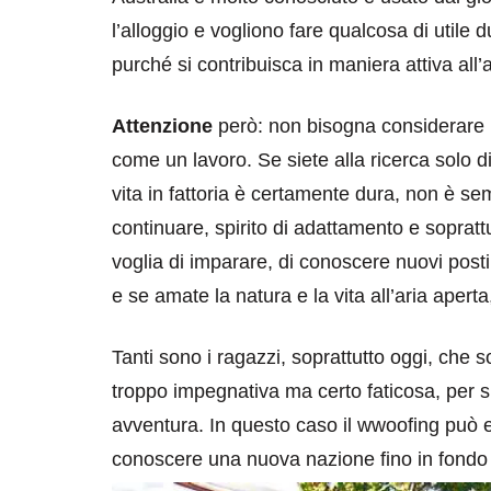
l’alloggio e vogliono fare qualcosa di utile
purché si contribuisca in maniera attiva all’
Attenzione
però: non bisogna considerare
come un lavoro. Se siete alla ricerca solo di
vita in fattoria è certamente dura, non è se
continuare, spirito di adattamento e soprat
destinazioni
destinazioni
voglia di imparare, di conoscere nuovi post
sitare il Louvre in
Paros e la Gre
e se amate la natura e la vita all’aria aperta
no di 4 ore
Immaturi il Vi
Tanti sono i ragazzi, soprattutto oggi, che 
no 24, 2019
Giugno 26, 2013
troppo impegnativa ma certo faticosa, per sp
avventura. In questo caso il wwoofing può e
conoscere una nuova nazione fino in fondo e p