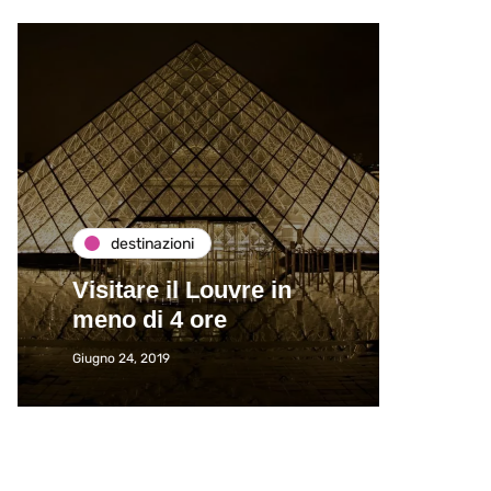
destinazioni
de
Visitare il Louvre in
Paros
meno di 4 ore
Immat
Giugno 24, 2019
Giugno 2