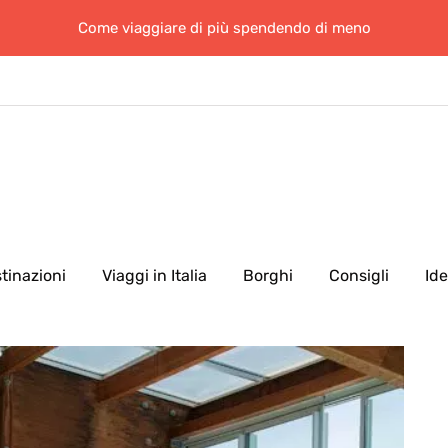
Come viaggiare di più spendendo di meno
tinazioni
Viaggi in Italia
Borghi
Consigli
Id