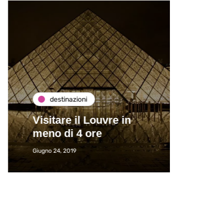
destinazioni
de
Visitare il Louvre in
Paros
meno di 4 ore
Immat
Giugno 24, 2019
Giugno 2