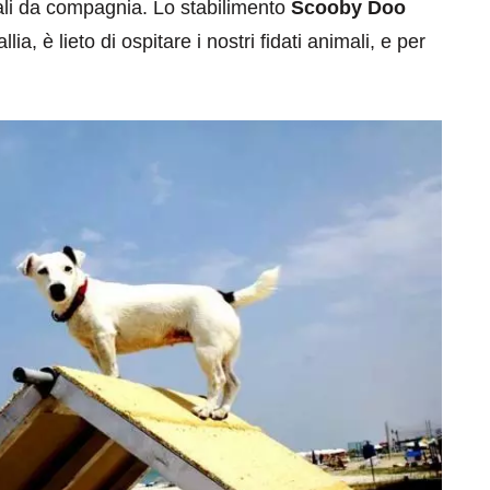
ali da compagnia. Lo stabilimento
Scooby Doo
lia, è lieto di ospitare i nostri fidati animali, e per
eventi
cia di
Eventi di aprile 2026 a
aggio
Rimini e dintorni
Marzo 31, 2026