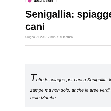
destinazioni
Senigallia: spiagg
cani
Giugno 21, 2017
2 minuti di lettura
T
utte le spiagge per cani a Senigallia, 
zampe ma non solo, anche le aree verdi e
nelle Marche.