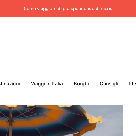
Come viaggiare di più spendendo di meno
tinazioni
Viaggi in Italia
Borghi
Consigli
Id