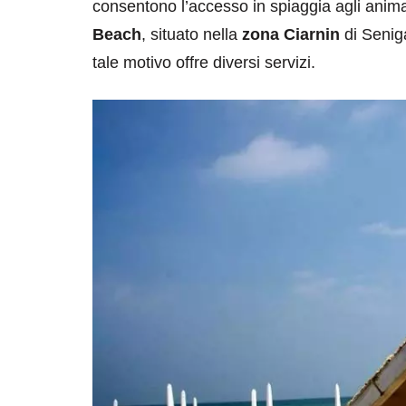
consentono l’accesso in spiaggia agli anim
Beach
, situato nella
zona Ciarnin
di Senigal
tale motivo offre diversi servizi.
destinazioni
destinazioni
sitare il Louvre in
Paros e la Gre
no di 4 ore
Immaturi il Vi
no 24, 2019
Giugno 26, 2013