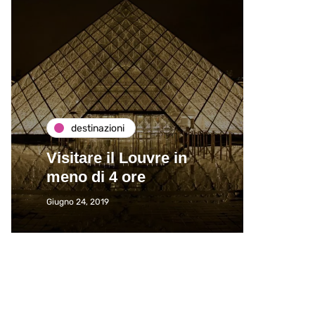
destinazioni
de
Visitare il Louvre in
Paros
meno di 4 ore
Immat
Giugno 24, 2019
Giugno 2