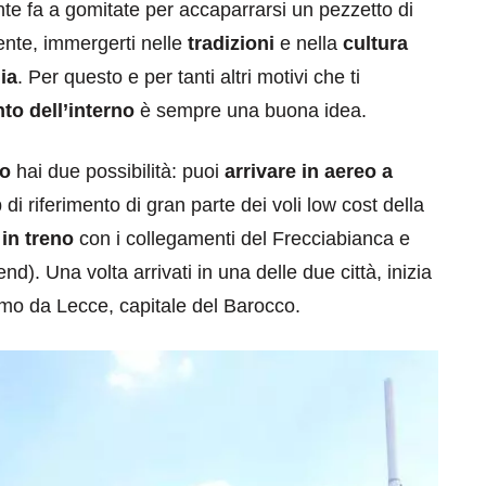
nte fa a gomitate per accaparrarsi un pezzetto di
mente, immergerti nelle
tradizioni
e nella
cultura
ia
. Per questo e per tanti altri motivi che ti
nto dell’interno
è sempre una buona idea.
no
hai due possibilità: puoi
arrivare in aereo a
di riferimento di gran parte dei voli low cost della
eventi
 in treno
con i collegamenti del Frecciabianca e
cia di
Eventi di aprile 2026 a
d). Una volta arrivati in una delle due città, inizia
aggio
Rimini e dintorni
amo da Lecce, capitale del Barocco.
Marzo 31, 2026