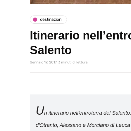
destinazioni
Itinerario nell’entr
Salento
Gennaio 19, 2017
3 minuti di lettura
U
n itinerario nell'entroterra del Salen
d'Otranto, Alessano e Morciano di Leuca ol