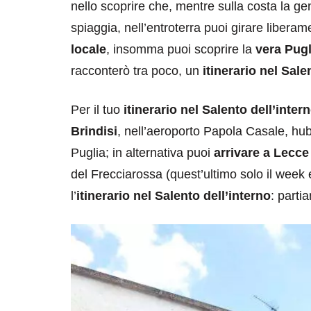
nello scoprire che, mentre sulla costa la ge
spiaggia, nell’entroterra puoi girare libera
locale
, insomma puoi scoprire la
vera Pugl
racconterò tra poco, un
itinerario nel Sale
Per il tuo
itinerario nel Salento dell’inter
Brindisi
, nell’aeroporto Papola Casale, hub 
destinazioni
destinazioni
Puglia; in alternativa puoi
arrivare a Lecce
sitare il Louvre in
Paros e la Gre
del Frecciarossa (quest’ultimo solo il week en
no di 4 ore
Immaturi il Vi
l’
itinerario nel Salento dell’interno
: parti
no 24, 2019
Giugno 26, 2013