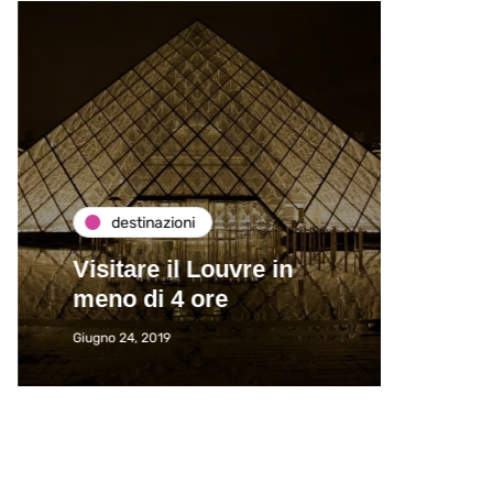
destinazioni
de
Visitare il Louvre in
Paros
meno di 4 ore
Immat
Giugno 24, 2019
Giugno 2