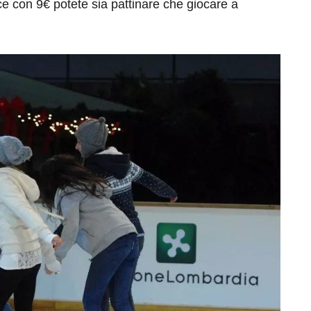
ce con 9€ potete sia pattinare che giocare a
eventi
cia di
Eventi di aprile 2026 a
aggio
Rimini e dintorni
Marzo 31, 2026