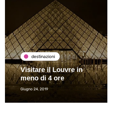
destinazioni
de
Visitare il Louvre in
Paros
meno di 4 ore
Immat
Giugno 24, 2019
Giugno 2