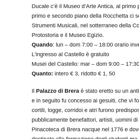
Ducale c’è il Museo d’Arte Antica, al primo p
primo e secondo piano della Rocchetta ci so
Strumenti Musicali, nel sotterraneo della Co
Protostoria e il Museo Egizio.
Quando
: lun – dom 7:00 – 18:00 orario inv
L’ingresso al Castello è gratuito
destinazioni
destinazioni
Musei del Castello: mar – dom 9:00 – 17:3
sitare il Louvre in
Paros e la Gre
Quanto:
intero € 3, ridotto € 1, 50
no di 4 ore
Immaturi il Vi
no 24, 2019
Giugno 26, 2013
Il
Palazzo di Brera
è stato eretto su un ant
e in seguito fu concesso ai gesuiti, che vi 
cortili, logge, corridoi e atri furono predis
pubblicamente benefattori, artisti, uomini di 
Pinacoteca di Brera nacque nel 1776 e dove
destinate alla formazione degli studenti m