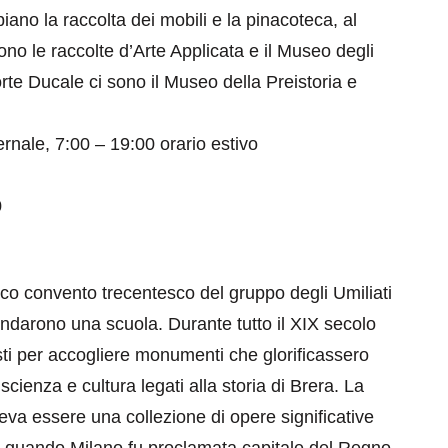
iano la raccolta dei mobili e la pinacoteca, al
no le raccolte d’Arte Applicata e il Museo degli
rte Ducale ci sono il Museo della Preistoria e
ernale, 7:00 – 19:00 orario estivo
eventi
0
cia di
Eventi di aprile 2026 a
aggio
Rimini e dintorni
Marzo 31, 2026
ico convento trecentesco del gruppo degli Umiliati
fondarono una scuola. Durante tutto il XIX secolo
posti per accogliere monumenti che glorificassero
scienza e cultura legati alla storia di Brera. La
va essere una collezione di opere significative
a, quando Milano fu proclamata capitale del Regno