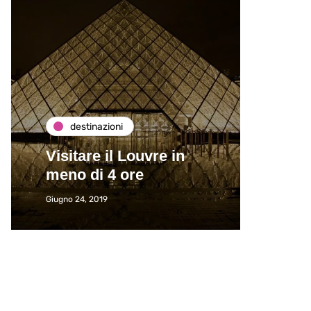
destinazioni
de
Visitare il Louvre in
Paros
meno di 4 ore
Immat
Giugno 24, 2019
Giugno 2