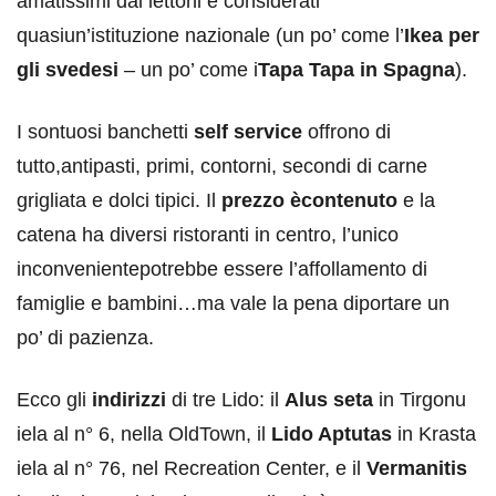
amatissimi dai lettoni e considerati
quasiun’istituzione nazionale (un po’ come l’
Ikea per
gli svedesi
– un po’ come i
Tapa Tapa in Spagna
).
I sontuosi banchetti
self service
offrono di
tutto,antipasti, primi, contorni, secondi di carne
grigliata e dolci tipici. Il
prezzo ècontenuto
e la
catena ha diversi ristoranti in centro, l’unico
inconvenientepotrebbe essere l’affollamento di
famiglie e bambini…ma vale la pena diportare un
po’ di pazienza.
Ecco gli
indirizzi
di tre Lido: il
Alus seta
in Tirgonu
iela al n° 6, nella OldTown, il
Lido Aptutas
in Krasta
iela al n° 76, nel Recreation Center, e il
Vermanitis