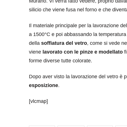
Murano. Vi verrà fatto vedere, proprio davant
silicio che viene fusa nel forno e che divent
Il materiale principale per la lavorazione del
a 1500°C e poi abbassando la temperatura vi
della
soffiatura del vetro
, come si vede nel
viene
lavorato con le pinze e modellato
fi
forme diverse tutte colorate.
destinazioni
destinazioni
sitare il Louvre in
Paros e la Gre
Dopo aver visto la lavorazione del vetro è
no di 4 ore
Immaturi il Vi
esposizione
.
no 24, 2019
Giugno 26, 2013
[vlcmap]