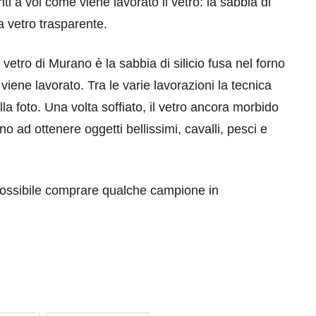
i a voi come viene lavorato il vetro: la sabbia di
a vetro trasparente.
 vetro di Murano è la sabbia di silicio fusa nel forno
ene lavorato. Tra le varie lavorazioni la tecnica
la foto. Una volta soffiato, il vetro ancora morbido
no ad ottenere oggetti bellissimi, cavalli, pesci e
eventi
cia di
Eventi di aprile 2026 a
 possibile comprare qualche campione in
aggio
Rimini e dintorni
Marzo 31, 2026