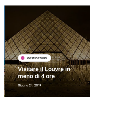
destinazioni
de
Visitare il Louvre in
Paros
meno di 4 ore
Immat
Giugno 24, 2019
Giugno 2