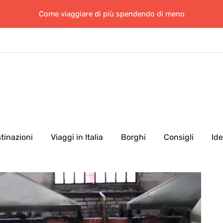
Come viaggiare di più spendendo di meno
tinazioni
Viaggi in Italia
Borghi
Consigli
Id