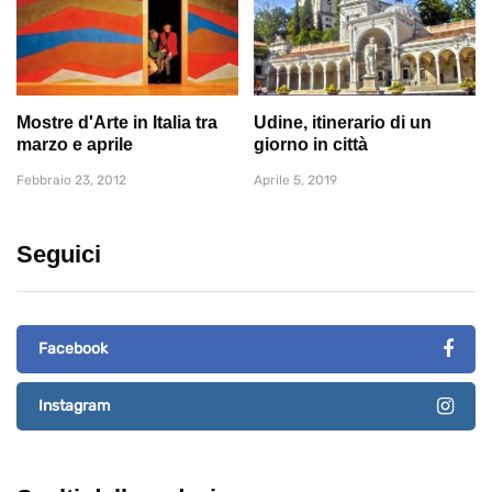
Mostre d'Arte in Italia tra
Udine, itinerario di un
marzo e aprile
giorno in città
Febbraio 23, 2012
Aprile 5, 2019
Seguici
Facebook
Instagram