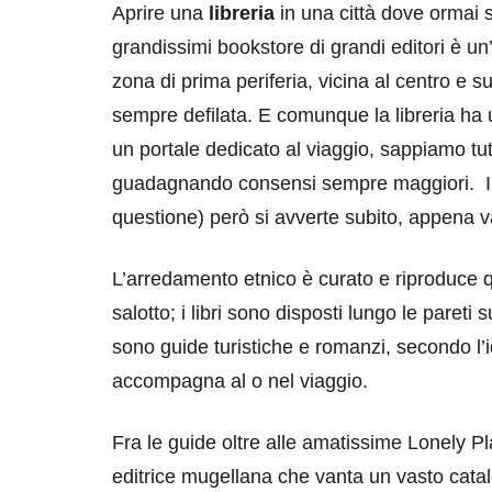
Aprire una
libreria
in una città dove ormai 
grandissimi bookstore di grandi editori è un’
zona di prima periferia, vicina al centro e s
sempre defilata. E comunque la libreria ha 
un portale dedicato al viaggio, sappiamo tut
destinazioni
destinazioni
guadagnando consensi sempre maggiori. Il
questione) però si avverte subito, appena va
sitare il Louvre in
Paros e la Gre
no di 4 ore
Immaturi il Vi
L’arredamento etnico è curato e riproduce 
no 24, 2019
Giugno 26, 2013
salotto; i libri sono disposti lungo le pareti
sono guide turistiche e romanzi, secondo l’ide
accompagna al o nel viaggio.
Fra le guide oltre alle amatissime Lonely P
editrice mugellana che vanta un vasto catalog