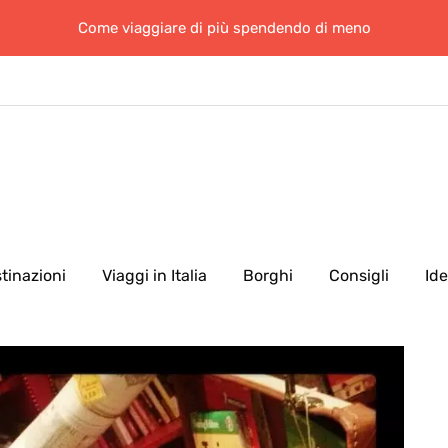
Come viaggiare di più spendendo di meno
tinazioni
Viaggi in Italia
Borghi
Consigli
Id