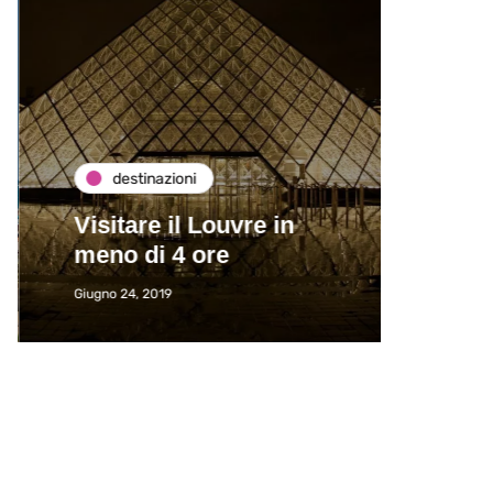
destinazioni
de
Visitare il Louvre in
Paros
meno di 4 ore
Immat
Giugno 24, 2019
Giugno 2