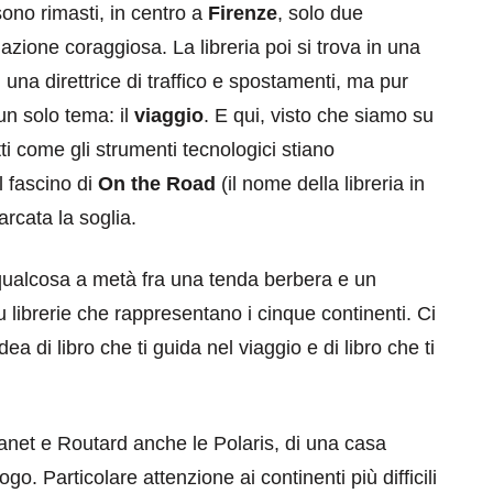
sono rimasti, in centro a
Firenze
, solo due
azione coraggiosa. La libreria poi si trova in una
u una direttrice di traffico e spostamenti, ma pur
un solo tema: il
viaggio
. E qui, visto che siamo su
ti come gli strumenti tecnologici stiano
eventi
 fascino di
On the Road
(il nome della libreria in
rcata la soglia.
cia di
Eventi di aprile 2026 a
aggio
Rimini e dintorni
qualcosa a metà fra una tenda berbera e un
Marzo 31, 2026
 su librerie che rappresentano i cinque continenti. Ci
a di libro che ti guida nel viaggio e di libro che ti
lanet e Routard anche le Polaris, di una casa
o. Particolare attenzione ai continenti più difficili