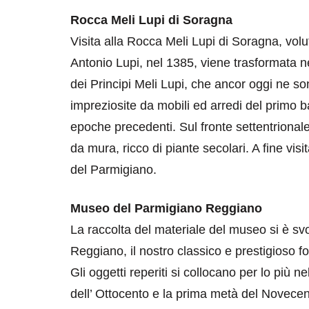
Rocca Meli Lupi di Soragna
Visita alla Rocca Meli Lupi di Soragna, volu
Antonio Lupi, nel 1385, viene trasformata n
dei Principi Meli Lupi, che ancor oggi ne so
impreziosite da mobili ed arredi del primo
epoche precedenti. Sul fronte settentrionale
da mura, ricco di piante secolari. A fine vis
destinazioni
destinazioni
del Parmigiano.
sitare il Louvre in
Paros e la Gre
no di 4 ore
Immaturi il Vi
Museo del Parmigiano Reggiano
no 24, 2019
Giugno 26, 2013
La raccolta del materiale del museo si è svol
Reggiano, il nostro classico e prestigioso f
Gli oggetti reperiti si collocano per lo più
dell’ Ottocento e la prima metà del Novecent