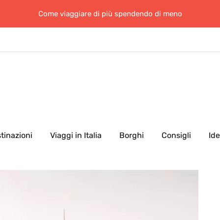
Come viaggiare di più spendendo di meno
tinazioni
Viaggi in Italia
Borghi
Consigli
Id