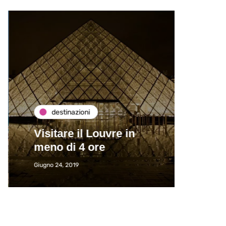
destinazioni
de
Visitare il Louvre in
Paros
meno di 4 ore
Immat
Giugno 24, 2019
Giugno 2