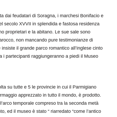
ta dai feudatari di Soragna, i marchesi Bonifacio e
el secolo XVVII in splendida e fastosa residenza
no proprietari e la abitano. Le sue sale sono
 barocco, non mancando pure testimonianze di
 insiste il grande parco romantico all’inglese cinto
ita i partecipanti raggiungeranno a piedi il Museo
eventi
cia di
Eventi di aprile 2026 a
aggio
Rimini e dintorni
Marzo 31, 2026
ta su tutte e 5 le provincie in cui il Parmigiano
ormaggio apprezzato in tutto il mondo, è prodotto.
 nell’arco temporale compreso tra la seconda metà
o, ed il museo è stato “ riarredato “come l’antico