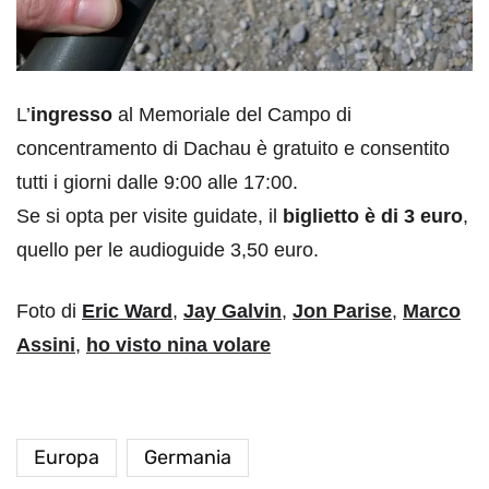
L’
ingresso
al Memoriale del Campo di
concentramento di Dachau è gratuito e consentito
tutti i giorni dalle 9:00 alle 17:00.
Se si opta per visite guidate, il
biglietto è di 3 euro
,
quello per le audioguide 3,50 euro.
Foto di
Eric Ward
,
Jay Galvin
,
Jon Parise
,
Marco
Assini
,
ho visto nina volare
Europa
Germania