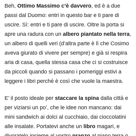
Beh,
Ottimo Massimo c’è davvero
, ed è a due
passi dal Duomo: entri in questo bar e ti pare di
uscire. Sì: entri e ti pare di uscire. Oltre la porta si
apre una radura con un
albero piantato nella terra
,
un albero di quelli veri (d’altra parte è lì che Cosimo
aveva giurato di vivere per sempre) e già si respira
aria di casa, quella stessa casa che ci si costruisce
da piccoli quando si passano i pomeriggi estivi a
leggere i libri perché è così che vuole la maestra.
E’ il posto ideale per
staccare la spina
dalla città e
per viziarsi un po’, che le idee non mancano: dai
mini sandwich ai dolci al cucchiaio, dai cioccolatini
alle insalate. Portatevi anche un
libro
magari, e
divoratelo insieme al vostro
pranzo
al piano terra o