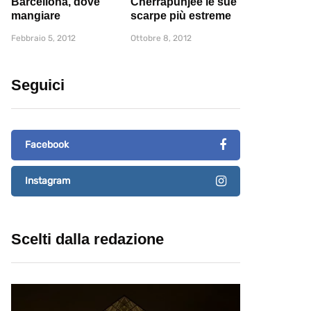
Barcellona, dove
Cherrapunjee le sue
mangiare
scarpe più estreme
Febbraio 5, 2012
Ottobre 8, 2012
Seguici
Facebook
Instagram
Scelti dalla redazione