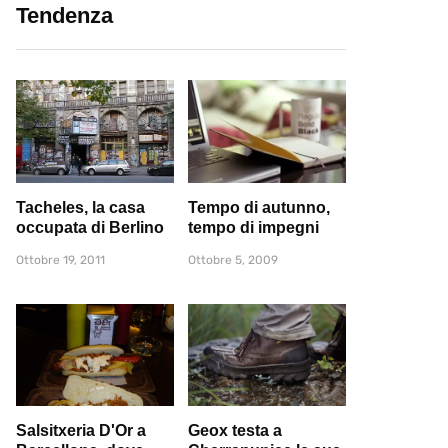
Tendenza
Tacheles, la casa
Tempo di autunno,
occupata di Berlino
tempo di impegni
Ottobre 19, 2011
Ottobre 5, 2009
Salsitxeria D'Or a
Geox testa a