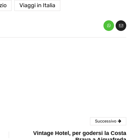
zio
Viaggi in Italia
eventi
cia di
Eventi di aprile 2026 a
aggio
Rimini e dintorni
Marzo 31, 2026
Successivo
Vintage Hotel, per godersi la Costa
Brava a Aiguafreda