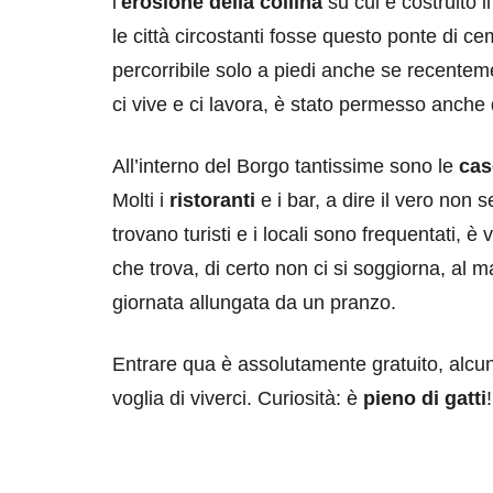
l’
erosione della collina
su cui è costruito i
le città circostanti fosse questo ponte di c
percorribile solo a piedi anche se recentem
ci vive e ci lavora, è stato permesso anche d
All’interno del Borgo tantissime sono le
cas
Molti i
ristoranti
e i bar, a dire il vero non
trovano turisti e i locali sono frequentati, è
che trova, di certo non ci si soggiorna, al
giornata allungata da un pranzo.
Entrare qua è assolutamente gratuito, alcu
voglia di viverci. Curiosità: è
pieno di gatti
!