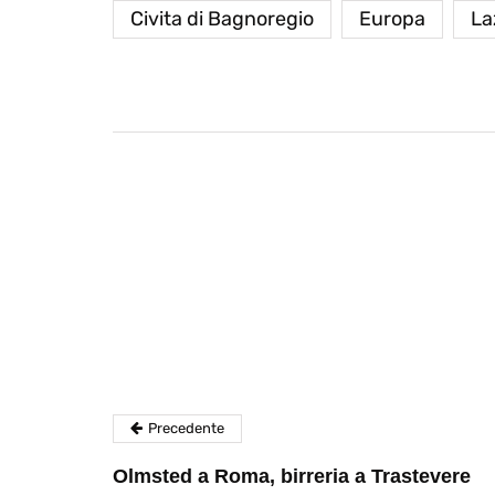
Civita di Bagnoregio
Europa
La
destinazioni
destinazioni
sitare il Louvre in
Paros e la Gre
no di 4 ore
Immaturi il Vi
no 24, 2019
Giugno 26, 2013
Precedente
Olmsted a Roma, birreria a Trastevere