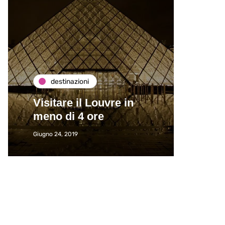
destinazioni
de
Visitare il Louvre in
Paros
meno di 4 ore
Immat
Giugno 24, 2019
Giugno 2