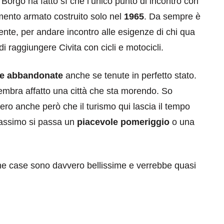
l Borgo ha fatto sì che l’unico punto di incontro con
emento armato costruito solo nel
1965
. Da sempre è
ente, per andare incontro alle esigenze di chi qua
i raggiungere Civita con cicli e motocicli.
e abbandonate
anche se tenute in perfetto stato.
 sembra affatto una città che sta morendo. So
 vero anche però che il turismo qui lascia il tempo
 massimo si passa un
piacevole pomeriggio
o una
ne case sono davvero bellissime e verrebbe quasi