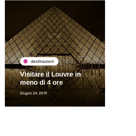
destinazioni
de
Visitare il Louvre in
Paros
meno di 4 ore
Immat
Giugno 24, 2019
Giugno 2