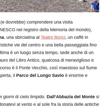
e (e dovrebbe) comprendere una visita
UNESCO nel registro della Memoria del mondo),
na
, una sbirciatina al
Teatro Bonci
, un caffè in
eristiche vie del centro e una bella passeggiata fino
ultima è un luogo senza tempo, sede anche di un
auro del Libro Antico, qualcosa di meraviglioso e
rcorso è il Ponte Vecchio, così maestoso sul fiume
perta, il
Parco del Lungo Savio
è enorme e
 giorni di cielo limpido.
Dall’Abbazia del Monte
si
onatevi al vento e al sole fra la storia delle antiche