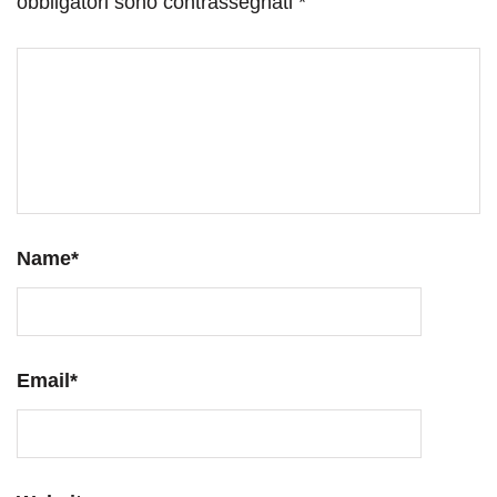
obbligatori sono contrassegnati
*
Name
*
Email
*