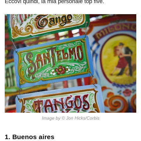
Eccovi quindi, la mia personale top five.
Image by © Jon Hicks/Corbis
1. Buenos aires