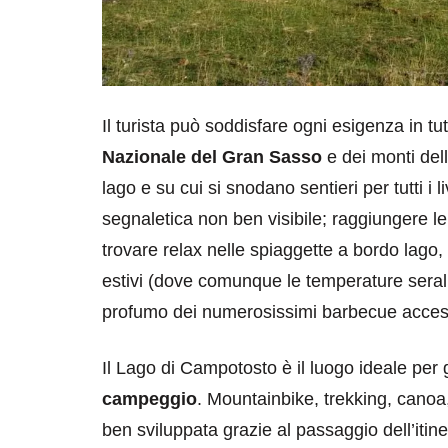
Il turista può soddisfare ogni esigenza in tut
Nazionale del Gran Sasso
e dei monti del
lago e su cui si snodano sentieri per tutti i
segnaletica non ben visibile; raggiungere le 
destinazioni
destinazioni
trovare relax nelle spiaggette a bordo lago,
sitare il Louvre in
Paros e la Gre
estivi (dove comunque le temperature serali
no di 4 ore
Immaturi il Vi
profumo dei numerosissimi barbecue acces
no 24, 2019
Giugno 26, 2013
Il Lago di Campotosto è il luogo ideale per 
campeggio
. Mountainbike, trekking, canoa,
ben sviluppata grazie al passaggio dell’itin