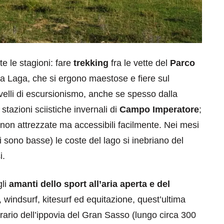
te le stagioni: fare
trekking
fra le vette del
Parco
la Laga, che si ergono maestose e fiere sul
 livelli di escursionismo, anche se spesso dalla
stazioni sciistiche invernali di
Campo Imperatore
;
eventi
 non attrezzate ma accessibili facilmente. Nei mesi
cia di
Eventi di aprile 2026 a
 sono basse) le coste del lago si inebriano del
aggio
Rimini e dintorni
i.
Marzo 31, 2026
gli
amanti dello sport all’aria aperta e del
 windsurf, kitesurf ed equitazione, quest’ultima
erario dell’ippovia del Gran Sasso (lungo circa 300