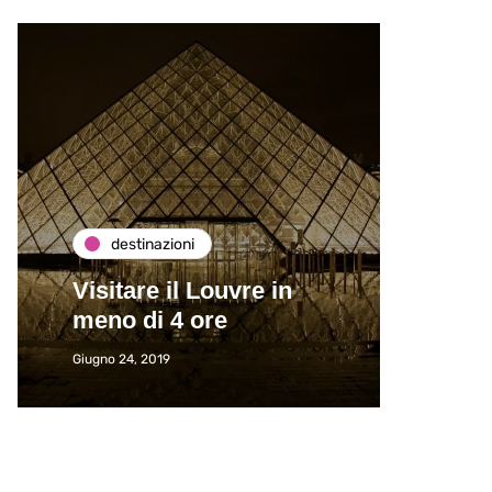
destinazioni
de
Visitare il Louvre in
Paros
meno di 4 ore
Immat
Giugno 24, 2019
Giugno 2