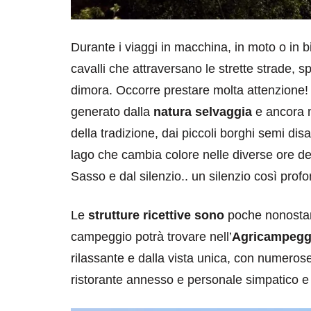
Durante i viaggi in macchina, in moto o in bic
cavalli che attraversano le strette strade, s
dimora. Occorre prestare molta attenzione! 
generato dalla
natura selvaggia
e ancora m
della tradizione, dai piccoli borghi semi di
lago che cambia colore nelle diverse ore de
Sasso e dal silenzio.. un silenzio così profo
Le
strutture ricettive sono
poche nonostant
campeggio potrà trovare nell’
Agricampeggi
rilassante e dalla vista unica, con numeros
ristorante annesso e personale simpatico e 