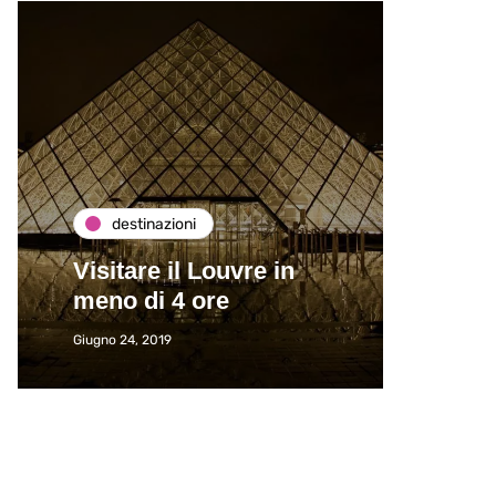
destinazioni
de
Visitare il Louvre in
Paros
meno di 4 ore
Immat
Giugno 24, 2019
Giugno 2