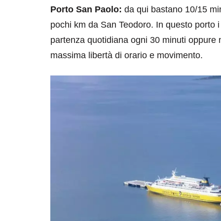
Porto San Paolo:
da qui bastano 10/15 minut
pochi km da San Teodoro. In questo porto i 
partenza quotidiana ogni 30 minuti oppure
massima libertà di orario e movimento.
destinazioni
destinazioni
sitare il Louvre in
Paros e la Gre
no di 4 ore
Immaturi il Vi
no 24, 2019
Giugno 26, 2013