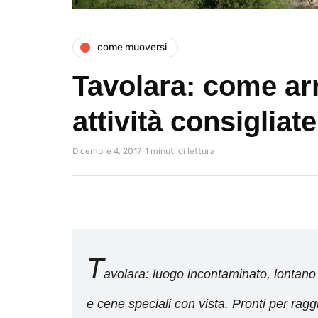
come muoversi
Tavolara: come arr
attività consigliate
Dicembre 4, 2017
1 minuti di lettura
T
avolara: luogo incontaminato, lontano
e cene speciali con vista. Pronti per raggi