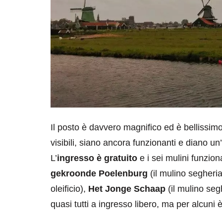
destinazioni
destinazioni
sitare il Louvre in
Paros e la Gre
no di 4 ore
Immaturi il Vi
Il posto è davvero magnifico ed è bellissimo
visibili, siano ancora funzionanti e diano un
no 24, 2019
Giugno 26, 2013
L’
ingresso è gratuito
e i sei mulini funzion
gekroonde Poelenburg
(il mulino segheri
oleificio),
Het Jonge Schaap
(il mulino seg
quasi tutti a ingresso libero, ma per alcuni è