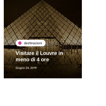
destinazioni
de
Visitare il Louvre in
Paros
meno di 4 ore
Immat
Giugno 24, 2019
Giugno 2