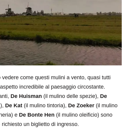
eventi
cia di
Eventi di aprile 2026 a
aggio
Rimini e dintorni
 vedere come questi mulini a vento, quasi tutti
’aspetto incredibile al paesaggio circostante.
Marzo 31, 2026
anti,
De Huisman
(il mulino delle spezie),
De
a),
De Kat
(il mulino tintoria),
De Zoeker
(il mulino
heria) e
De Bonte Hen
(il mulino oleificio) sono
 richiesto un biglietto di ingresso.