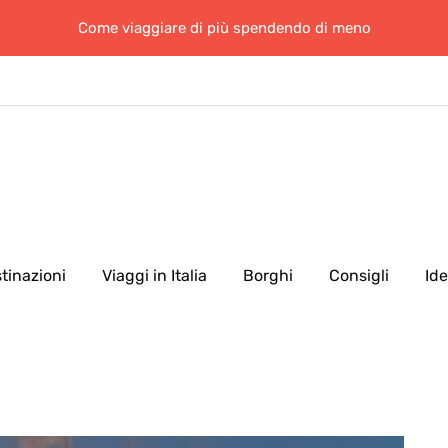
Come viaggiare di più spendendo di meno
tinazioni
Viaggi in Italia
Borghi
Consigli
Id