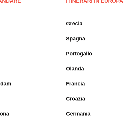
ANDARE
ITINERARI IN EUROPA
Grecia
Spagna
Portogallo
Olanda
rdam
Francia
Croazia
lona
Germania