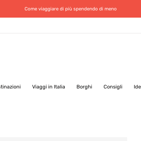
Come viaggiare di più spendendo di meno
tinazioni
Viaggi in Italia
Borghi
Consigli
Id