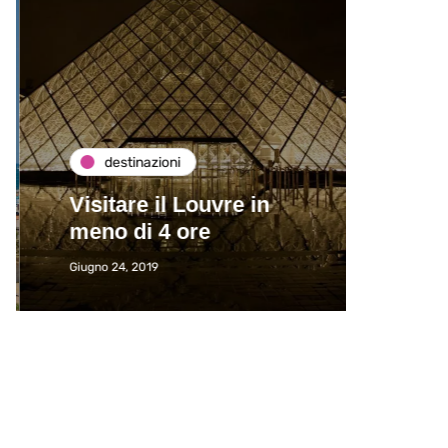
destinazioni
de
Visitare il Louvre in
Paros
meno di 4 ore
Immat
Giugno 24, 2019
Giugno 2