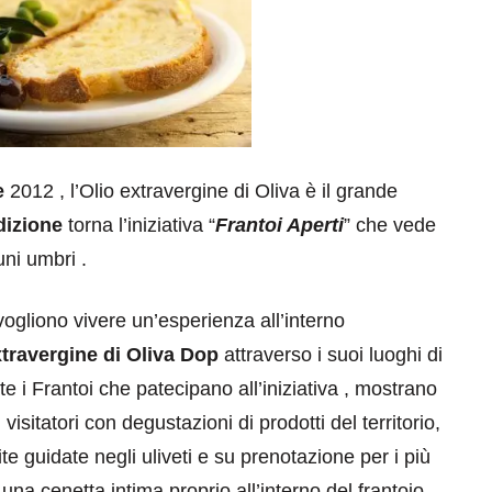
e
2012 , l’Olio extravergine di Oliva è il grande
dizione
torna l’iniziativa “
Frantoi Aperti
” che vede
ni umbri .
vogliono vivere un’esperienza all’interno
xtravergine di Oliva Dop
attraverso i suoi luoghi di
e i Frantoi che patecipano all’iniziativa , mostrano
i visitatori con degustazioni di prodotti del territorio,
e guidate negli uliveti e su prenotazione per i più
 una cenetta intima proprio all’interno del frantoio.