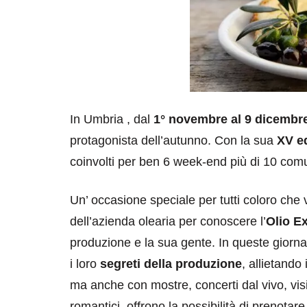
In Umbria , dal
1° novembre al 9 dicembr
protagonista dell’autunno. Con la sua
XV e
coinvolti per ben 6 week-end più di 10 comu
Un’ occasione speciale per tutti coloro che 
dell’azienda olearia per conoscere l’
Olio E
produzione e la sua gente. In queste giornat
i loro
segreti della produzione
, allietando 
ma anche con mostre, concerti dal vivo, visit
romantici, offrono la possibilità di prenotare